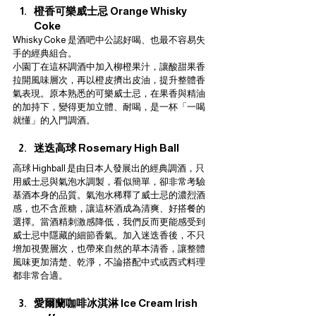
橙香可樂威士忌 Orange Whisky 
Coke
Whisky Coke 是酒吧中公認好喝、也最不容易失
手的經典組合。
小園丁在這杯調酒中加入柳橙果汁，讓酸甜果香
拉開風味層次，再以橙皮擠出皮油，提升整體香
氣表現。原本熟悉的可樂威士忌，在果香與精油
的加持下，變得更加立體、耐喝，是一杯「一喝
就懂」的入門調酒。
迷迭高球 Rosemary High Ball
高球 Highball 是由日本人發展出的經典調酒，只
用威士忌與氣泡水調製，看似簡單，卻非常考驗
基酒本身的品質。氣泡水稀釋了威士忌的濃烈酒
感，也不含蔗糖，讓這杯酒成為清爽、好搭餐的
選擇。當酒精刺激感降低，我們反而更能感受到
威士忌中隱藏的細節香氣。加入迷迭香後，不只
增加視覺層次，也帶來自然的草本清香，讓整體
風味更加清楚、乾淨，不論搭配中式或西式料理
都非常合適。
愛爾蘭咖啡冰淇淋 Ice Cream Irish 