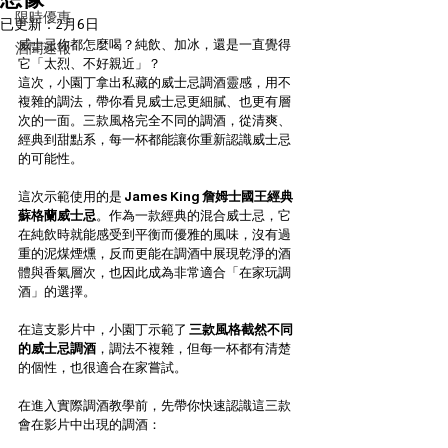
限時優惠
已更新：
2月6日
威士忌你都怎麼喝？純飲、加冰，還是一直覺得
酒聞速報
它「太烈、不好親近」？
這次，小園丁拿出私藏的威士忌調酒靈感，用不
複雜的調法，帶你看見威士忌更細膩、也更有層
次的一面。三款風格完全不同的調酒，從清爽、
經典到甜點系，每一杯都能讓你重新認識威士忌
的可能性。
這次示範使用的是 
James King 詹姆士國王經典
蘇格蘭威士忌
。作為一款經典的混合威士忌，它
在純飲時就能感受到平衡而優雅的風味，沒有過
重的泥煤煙燻，反而更能在調酒中展現乾淨的酒
體與香氣層次，也因此成為非常適合「在家玩調
酒」的選擇。
在這支影片中，小園丁示範了 
三款風格截然不同
的威士忌調酒
，調法不複雜，但每一杯都有清楚
的個性，也很適合在家嘗試。
在進入實際調酒教學前，先帶你快速認識這三款
會在影片中出現的調酒：