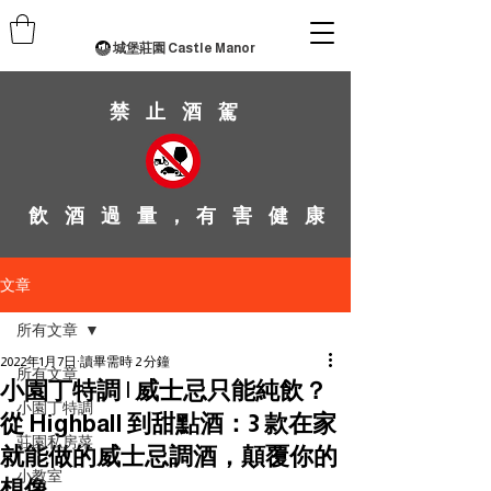
城堡莊園 Castle Manor
禁 止 酒 駕
飲 酒 過 量 ， 有 害 健 康
文章
所有文章
2022年1月7日
讀畢需時 2 分鐘
所有文章
小園丁特調 | 威士忌只能純飲？
小園丁特調
從 Highball 到甜點酒：3 款在家
莊園私房菜
就能做的威士忌調酒，顛覆你的
小教室
想像