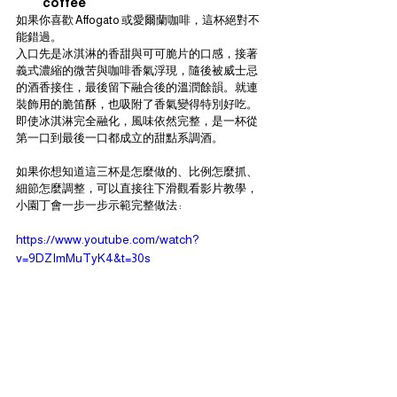
coffee
如果你喜歡 Affogato 或愛爾蘭咖啡，這杯絕對不
能錯過。
入口先是冰淇淋的香甜與可可脆片的口感，接著
義式濃縮的微苦與咖啡香氣浮現，隨後被威士忌
的酒香接住，最後留下融合後的溫潤餘韻。就連
裝飾用的脆笛酥，也吸附了香氣變得特別好吃。
即使冰淇淋完全融化，風味依然完整，是一杯從
第一口到最後一口都成立的甜點系調酒。
如果你想知道這三杯是怎麼做的、比例怎麼抓、
細節怎麼調整，可以直接往下滑觀看影片教學，
小園丁會一步一步示範完整做法 : 
https://www.youtube.com/watch?
v=9DZImMuTyK4&t=30s