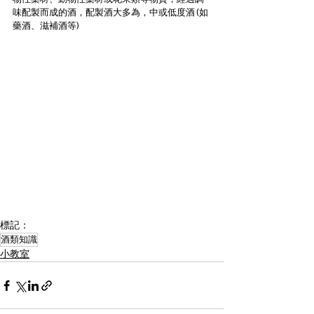
味配製而成的酒，配製酒大多為，中或低度酒 (如
藥酒、滋補酒等) 
標記：
酒類知識
小教室