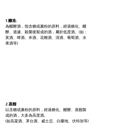
1.釀造:
為醱酵酒，指含糖或澱粉的原料，經過糖化、醱
酵、過濾、殺菌後製成的酒，屬於低度酒。(如：
黃酒、啤酒、米酒、花雕酒、清酒、葡萄酒、水
果酒等)
2.蒸餾
以含糖或澱粉的原料，經過糖化、醱酵、蒸餾製
成的酒，大多為高度酒。
(如高粱酒、茅台酒、威士忌、白蘭地、伏特加等)