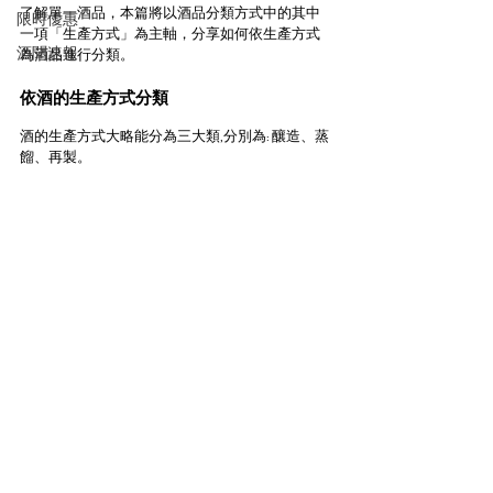
了解單一酒品，本篇將以酒品分類方式中的其中
限時優惠
一項「生產方式」為主軸，分享如何依生產方式
酒聞速報
為酒品進行分類。
依
酒的生產方式
分類
酒的生產方式大略能分為三大類,分別為: 釀造、蒸
餾、再製。