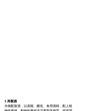
3.再製酒
亦稱配製酒，以蒸餾、釀造、食用酒精，配上植
物性藥材、動物性藥材或花果類等物質，經過調