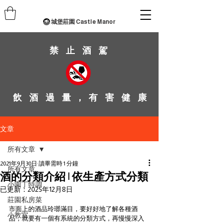
城堡莊園 Castle Manor
禁 止 酒 駕
飲 酒 過 量 ， 有 害 健 康
文章
所有文章
2021年9月30日
讀畢需時 1 分鐘
所有文章
酒的分類介紹 | 依生產方式分類
小園丁特調
已更新：
2025年12月8日
莊園私房菜
市面上的酒品玲瑯滿目，要好好地了解各種酒
小教室
品，就要有一個有系統的分類方式，再慢慢深入