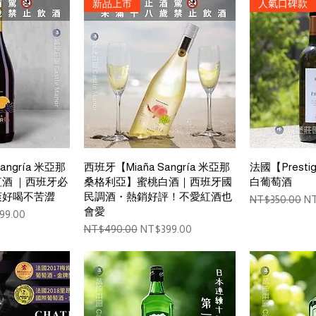
新品上市
人氣口碑款
View
Quick View
Qui
angría 米亞那
西班牙【Miaña Sangría 米亞那
法國【Prest
酒 ｜西班牙必
桑格利亞】蜜桃白酒｜西班牙國
白葡萄酒
爽好喝不苦澀
民調酒・熱銷好評！不愛紅酒也
Regular Price
Sa
NT$350.00
NT
會愛
Price
99.00
Regular Price
Sale Price
NT$490.00
NT$399.00