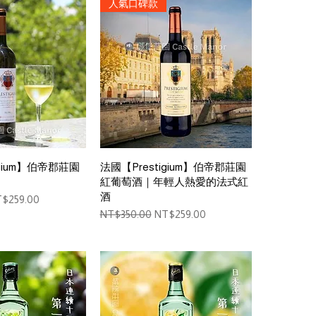
人氣口碑款
ck View
Quick View
igium】伯帝郡莊園
法國【Prestigium】伯帝郡莊園
紅葡萄酒｜年輕人熱愛的法式紅
酒
le Price
$259.00
Regular Price
Sale Price
NT$350.00
NT$259.00