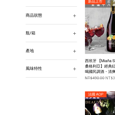
新品上市
有氣泡
商品狀態
標損福利品
正常
瓶/箱
12瓶/箱
20瓶/箱
產地
2入
Quick 
西班牙 【Miaña S
6瓶/箱
日本
桑格利亞】經典紅
瓶
法國
風味特性
喝國民調酒・清
箱
義大利
Regular Price
Sale 
NT$490.00
NT$3
西班牙
清爽系
韓國
熱帶水果
白葡萄
法國 AOP
紅葡萄
花香
莓果甜香