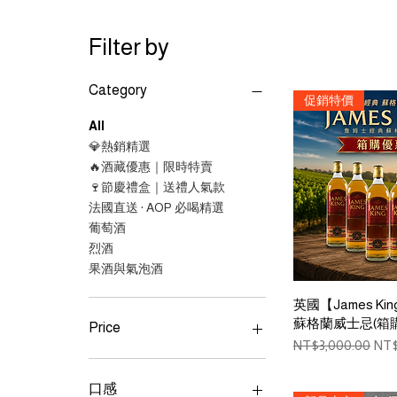
Filter by
Category
促銷特價
All
💎熱銷精選
🔥酒藏優惠｜限時特賣
🍷節慶禮盒｜送禮人氣款
法國直送 · AOP 必喝精選
葡萄酒
烈酒
果酒與氣泡酒
Quick 
英國【James K
蘇格蘭威士忌(箱
Price
Regular Price
Sal
NT$3,000.00
NT$
NT$80
NT$3,000
口感