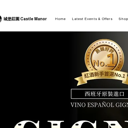
城堡莊園 Castle Manor
Home
Latest Events & Offers
Sho