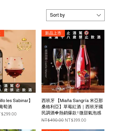
Sort by
造
新品上市
ck View
Quick View
o les Sabinar】
西班牙 【Miaña Sangría 米亞那
葡萄酒
桑格利亞】草莓紅酒｜西班牙國
民調酒🍓熱銷爆款 ! 微甜氣泡感
le Price
$299.00
Regular Price
Sale Price
NT$490.00
NT$399.00