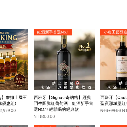
紅酒新手首選No.1
小農工藝釀
View
Quick View
Qui
ing】詹姆士國王
西班牙【Gignac 奇納格】經典
西班牙【Castill
購優惠組)
鬥牛圖騰紅葡萄酒｜紅酒新手首
聖賓那城堡紅
選NO.1 ! 輕鬆喝的經典款
e Price
Regular Price
Sa
1,999.00
NT$399.00
NT
Price
NT$300.00