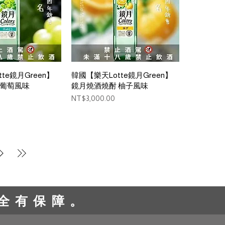
ck View
Quick View
te鏡月Green】
韓國【樂天Lotte鏡月Green】
 葡萄風味
鏡月燒酒燒酎 柚子風味
Price
NT$3,000.00
全有保障。