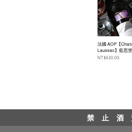
Quick 
法國 AOP【Chat
Laussac】藍
Price
NT$630.00
禁 止 酒 