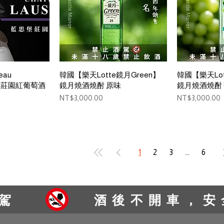
View
Quick View
Qui
eau
韓國【樂天Lotte鏡月Green】
韓國【樂天Lot
思堡莊園紅葡萄酒
鏡月燒酒燒酎 原味
鏡月燒酒燒酎
Price
Price
NT$3,000.00
NT$3,000.00
1
2
3
...
6
駕
酒後不開車，安