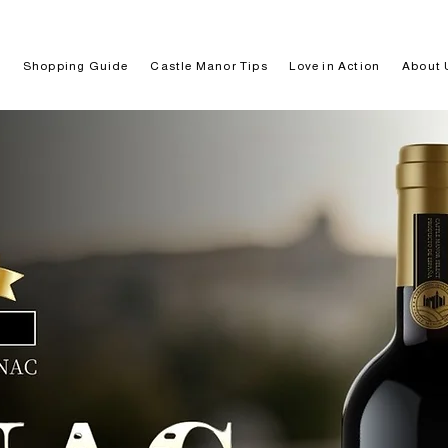
p
Shopping Guide
Castle Manor Tips
Love in Action
About 