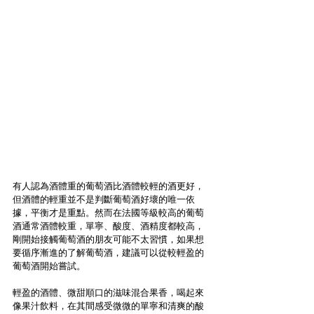
有人認為酒體重的葡萄酒比酒體較輕的酒更好，
但酒體的輕重並不是判斷葡萄酒好壞的唯一依
據，平衡才是重點。然而在法國等級較高的葡萄
酒通常酒體較重，單寧、酸度、酒精度都較高，
剛開始接觸葡萄酒的朋友可能不太習慣，如果想
要循序漸進的了解葡萄酒，建議可以從較輕盈的
葡萄酒開始嘗試。
輕盈的酒體、微甜順口的滋味混合果香，喝起來
像果汁飲料，在其間感受微微的單寧和清爽的酸