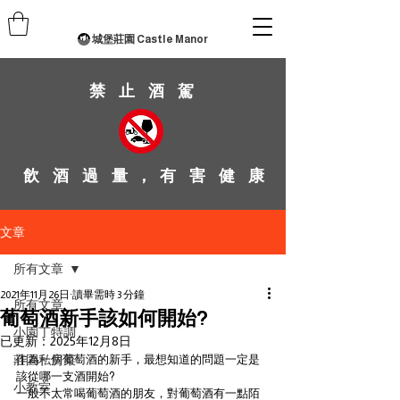
城堡莊園 Castle Manor
禁 止 酒 駕
飲 酒 過 量 ， 有 害 健 康
文章
所有文章
2021年11月26日
讀畢需時 3 分鐘
所有文章
葡萄酒新手該如何開始?
小園丁特調
已更新：
2025年12月8日
莊園私房菜
作為一個葡萄酒的新手，最想知道的問題一定是
該從哪一支酒開始?
小教室
一般不太常喝葡萄酒的朋友，對葡萄酒有一點陌