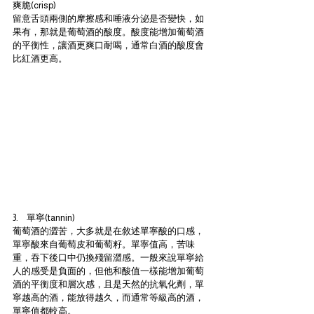
爽脆(crisp)
留意舌頭兩側的摩擦感和唾液分泌是否變快，如
果有，那就是葡萄酒的酸度。酸度能增加葡萄酒
的平衡性，讓酒更爽口耐喝，通常白酒的酸度會
比紅酒更高。
3.      單寧(tannin)
葡萄酒的澀苦，大多就是在敘述單寧酸的口感，
單寧酸來自葡萄皮和葡萄籽。單寧值高，苦味
重，吞下後口中仍換殘留澀感。一般來說單寧給
人的感受是負面的，但他和酸值一樣能增加葡萄
酒的平衡度和層次感，且是天然的抗氧化劑，單
寧越高的酒，能放得越久，而通常等級高的酒，
單寧值都較高。