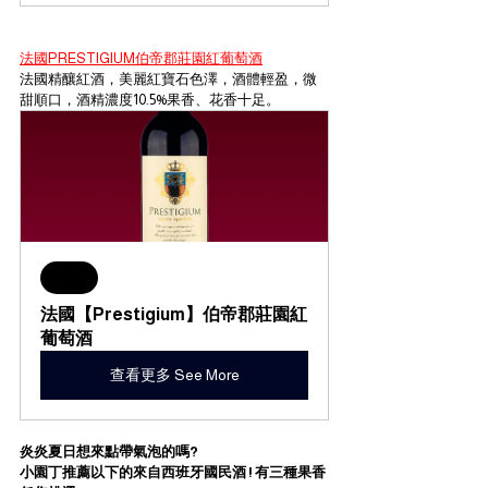
法國PRESTIGIUM伯帝郡莊園紅葡萄酒
法國精釀紅酒，美麗紅寶石色澤，酒體輕盈，微
甜順口，酒精濃度10.5%果香、花香十足。
Sale
法國【Prestigium】伯帝郡莊園紅
葡萄酒
查看更多 See More
炎炎夏日想來點帶氣泡的嗎? 
小園丁推薦以下的來自西班牙國民酒 ! 有三種果香