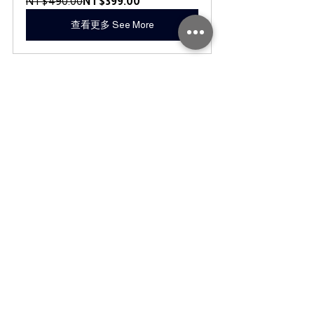
NT$490.00
NT$399.00
查看更多 See More
最重要的，您需要一個喝酒夥伴，有一個一起喝
酒，一起聊天的人引導、問問題，絕對會進步神
速！城堡莊園就是您最好的夥伴，快加入
城堡莊
園的官方LINE
，我們會有真人線上和您聊天，有
任何關於酒的問題，都可以詢問喔！
加入官方LINE@