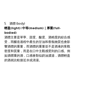
5.      酒體 (body)
輕盈(light) | 中等(medium)｜厚重(full-
bodied)
酒體主要是單寧、甜度、酸度、酒精度的綜合感
受，而釀造過程中產生的甘油和香氛物質也會影
響酒體的重量，而酒體的重量並不是酒液的客觀
密度和質量，而是在口中主觀感受到的口感。例
如酒體重的酒，口感會類似奶油濃湯，酒體輕盈
的酒就比較接近水或清湯。