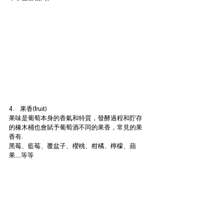
4.      果香(fruit)
果味是葡萄本身的香氣和特質，發酵過程和貯存
的橡木桶也會賦予葡萄酒不同的果香，常見的果
香有:
黑莓、藍莓、覆盆子、櫻桃、柑橘、檸檬、蘋
果……等等